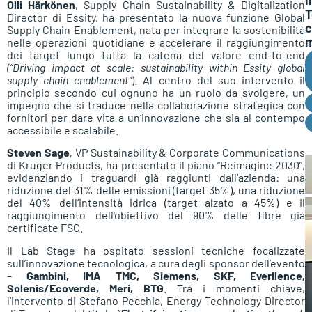
Olli Härkönen
, Supply Chain Sustainability & Digitalization
T
Director di Essity, ha presentato la nuova funzione Global
c
Supply Chain Enablement, nata per integrare la sostenibilità
m
nelle operazioni quotidiane e accelerare il raggiungimento
dei target lungo tutta la catena del valore end-to-end
(“Driving impact at scale: sustainability within Essity global
supply chain enablement”
). Al centro del suo intervento il
principio secondo cui ognuno ha un ruolo da svolgere, un
impegno che si traduce nella collaborazione strategica con
fornitori per dare vita a un’innovazione che sia al contempo
accessibile e scalabile.
Steven Sage
, VP Sustainability & Corporate Communications
di Kruger Products, ha presentato il piano “Reimagine 2030”,
evidenziando i traguardi già raggiunti dall’azienda: una
riduzione del 31% delle emissioni (target 35%), una riduzione
del 40% dell’intensità idrica (target alzato a 45%) e il
raggiungimento dell’obiettivo del 90% delle fibre già
certificate FSC.
Il Lab Stage ha ospitato sessioni tecniche focalizzate
sull’innovazione tecnologica, a cura degli sponsor dell’evento
–
Gambini, IMA TMC, Siemens, SKF, Everllence,
Solenis/Ecoverde, Meri, BTG
. Tra i momenti chiave,
l’intervento di Stefano Pecchia, Energy Technology Director