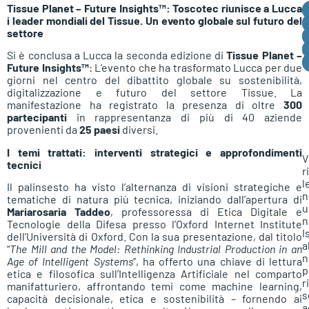
Tissue Planet – Future Insights™: Toscotec riunisce a Lucca
i leader mondiali del Tissue. Un evento globale sul futuro del
settore
Si è conclusa a Lucca la seconda edizione di
Tissue Planet –
Future Insights™
: L’evento che ha trasformato Lucca per due
giorni nel centro del dibattito globale su sostenibilità,
digitalizzazione e futuro del settore Tissue. La
manifestazione ha registrato la presenza di oltre
300
partecipanti
in rappresentanza di più di 40 aziende
provenienti da
25 paesi
diversi.
I temi trattati: interventi strategici e approfondimenti
V
tecnici
r
l
Il palinsesto ha visto l’alternanza di visioni strategiche e
n
tematiche di natura più tecnica, iniziando dall’apertura di
u
Mariarosaria Taddeo
, professoressa di Etica Digitale e
n
Tecnologie della Difesa presso l’Oxford Internet Institute
I
dell’Università di Oxford. Con la sua presentazione, dal titolo
a
“
The Mill and the Model: Rethinking Industrial Production in an
n
Age of Intelligent Systems
”, ha offerto una chiave di lettura
p
etica e filosofica sull’Intelligenza Artificiale nel comparto
r
manifatturiero, affrontando temi come machine learning,
s
capacità decisionale, etica e sostenibilità – fornendo ai
a