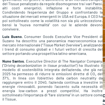
del Tissue penalizzato da regole disomogenee tra i vari Paesi,
alti costi energetici, inflazione e forte instabilità.
Condividendo l’esperienza del Gruppo e confrontando la
situazione dei mercati emergenti in USA ed Europa, il CEO ha
poi sottolineato come la volatilità non sia più un’eccezione,
bensì la “nuova normalità” con cui le aziende devono
convivere.
Luís Bueno
, Consumer Goods Executive Vice President di
Suzano ha descritto una panoramica macroeconomica sul
mercato internazionale (“
Tissue Market Overview
”), analizzando
i trend di consumo globali e i futuri vettori di crescita del
settore portando una prospettiva latino-americana.
Nuno Santos
, Executive Director di The Navigator Company,
(“
Driving decarbonization in tissue production
”) ha illustrato il
modello di sostenibilità integrata dell’azienda, che già nel
2025 ha permesso di ridurre le emissioni dirette di CO₂ del
37%. In linea con l’obiettivo della carbon neutrality da
raggiungere entro il 2040, l’azienda continua a investire in
energie rinnovabili, ponendo l’accento sulla necessità di
energia low-carbon a prezzi competitivi. Ha inoltre
sottolineato l’importanza di “fare sistema” in un settore come
C
il Tissue.
a
i