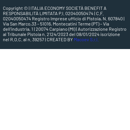
Copyright ©
| ITALIA ECONOMY SOCIETÀ BENEFIT A
RESPONSABILITÀ LIMITATA P.I. 02040050474 | C.F.
02040050474 Registro Imprese ufficio di Pistoia, N. 607840 |
Via San Marco,33 – 51016, Montecatini Terme (PT) – Via
dell’industria, 1 | 20074 Carpiano (MI) | Autorizzazione Registro
al Tribunale Pistoia n. 2124/2023 del 08/01/2024 iscrizione
nel R.O.C. al n. 39257 | CREATED BY
Macoev S.r.l.