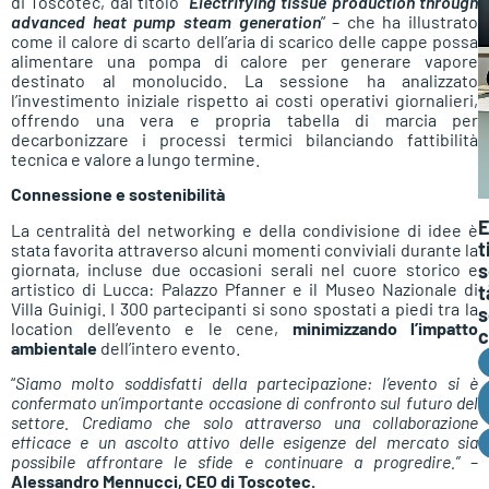
di Toscotec, dal titolo “
Electrifying tissue production through
advanced heat pump steam generation
” – che ha illustrato
come il calore di scarto dell’aria di scarico delle cappe possa
alimentare una pompa di calore per generare vapore
destinato al monolucido. La sessione ha analizzato
l’investimento iniziale rispetto ai costi operativi giornalieri,
offrendo una vera e propria tabella di marcia per
decarbonizzare i processi termici bilanciando fattibilità
tecnica e valore a lungo termine.
Connessione e sostenibilità
E
La centralità del networking e della condivisione di idee è
t
stata favorita attraverso alcuni momenti conviviali durante la
giornata, incluse due occasioni serali nel cuore storico e
s
artistico di Lucca: Palazzo Pfanner e il Museo Nazionale di
t
Villa Guinigi. I 300 partecipanti si sono spostati a piedi tra la
s
location dell’evento e le cene,
minimizzando l’impatto
c
ambientale
dell’intero evento.
“
Siamo molto soddisfatti della partecipazione: l’evento si è
confermato un’importante occasione di confronto sul futuro del
settore. Crediamo che solo attraverso una collaborazione
efficace e un ascolto attivo delle esigenze del mercato sia
possibile affrontare le sfide e continuare a progredire.”
–
Alessandro Mennucci, CEO di Toscotec.