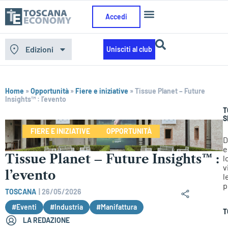
Accedi
Edizioni
Unisciti al club
Home
»
Opportunità
»
Fiere e iniziative
»
Tissue Planet – Future
Insights™ : l’evento
T
S
FIERE E INIZIATIVE
OPPORTUNITÀ
D
e
Tissue Planet – Future Insights™ :
l
v
l’evento
l
p
TOSCANA
|
26/05/2026
#Eventi
#Industria
#Manifattura
T
LA REDAZIONE