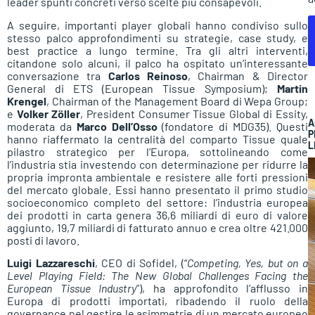
leader spunti concreti verso scelte più consapevoli.
A seguire, importanti player globali hanno condiviso sullo
stesso palco approfondimenti su strategie, case study, e
best practice a lungo termine. Tra gli altri interventi,
citandone solo alcuni, il palco ha ospitato un’interessante
conversazione tra
Carlos Reinoso
, Chairman & Director
General di ETS (European Tissue Symposium);
Martin
Krengel
, Chairman of the Management Board di Wepa Group;
e
Volker Zöller
, President Consumer Tissue Global di Essity,
A
moderata da
Marco Dell’Osso
(fondatore di MDG35). Questi
P
hanno riaffermato la centralità del comparto Tissue quale
L
pilastro strategico per l’Europa, sottolineando come
l’industria stia investendo con determinazione per ridurre la
propria impronta ambientale e resistere alle forti pressioni
del mercato globale. Essi hanno presentato il primo studio
socioeconomico completo del settore: l’industria europea
dei prodotti in carta genera 36,6 miliardi di euro di valore
aggiunto, 19,7 miliardi di fatturato annuo e crea oltre 421.000
posti di lavoro.
Luigi Lazzareschi
, CEO di Sofidel, (“
Competing, Yes, but on a
Level Playing Field: The New Global Challenges Facing the
European Tissue Industry
”), ha approfondito l’afflusso in
Europa di prodotti importati, ribadendo il ruolo della
governance nel gestire le asimmetrie di un mercato europeo