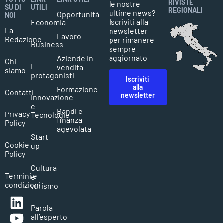
RIVISTE
le nostre
SU DI
UTILI
REGIONALI
ultime news?
Opportunità
NOI
Iscriviti alla
Economia
La
newsletter
Lavoro
Redazione
per rimanere
Business
sempre
aggiornato
Aziende in
Chi
I
vendita
siamo
protagonisti
Iscriviti
alla
Formazione
Contatti
newsletter
Innovazione
e
Bandi e
Privacy
Tecnologie
finanza
Policy
agevolata
Start
Cookie
up
Policy
Cultura
Termini e
e
condizioni
turismo
Parola
all’esperto