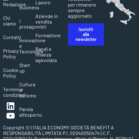
Lavoro
Redazione
per rimanere
Business
sempre
aggiornato
Aziende in
Chi
I
vendita
siamo
protagonisti
Iscriviti
alla
Formazione
Contatti
newsletter
Innovazione
e
Bandi e
Privacy
Tecnologie
finanza
Policy
agevolata
Start
Cookie
up
Policy
Cultura
Termini e
e
condizioni
turismo
Parola
all’esperto
Copyright ©
| ITALIA ECONOMY SOCIETÀ BENEFIT A
RESPONSABILITÀ LIMITATA P.I. 02040050474 | C.F.
02040050474 Registro Imprese ufficio di Pistoia, N. 607840 |