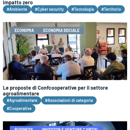
impatto zero
#Ambiente
#Cyber security
#Tecnologia
#Territorio
ECONOMIA
ECONOMIA SOCIALE
Le proposte di Confcooperative per il settore
agroalimentare
#Agroalimentare
#Associazioni di categoria
#Cooperative
BUSINESS
INVESTOR E VENTURE CAPITAL