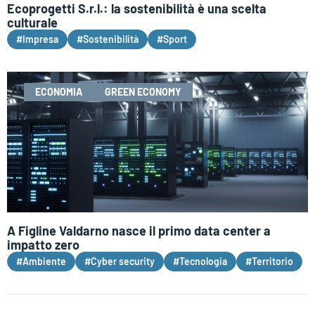
Ecoprogetti S.r.l.: la sostenibilità è una scelta
culturale
#Impresa
#Sostenibilità
#Sport
ECONOMIA
GREEN ECONOMY
A Figline Valdarno nasce il primo data center a
impatto zero
#Ambiente
#Cyber security
#Tecnologia
#Territorio