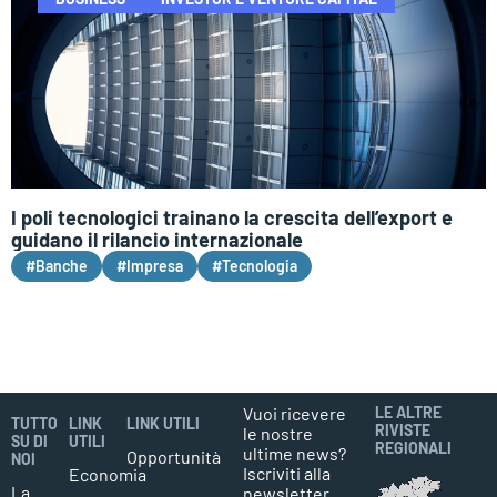
I poli tecnologici trainano la crescita dell’export e
guidano il rilancio internazionale
#Banche
#Impresa
#Tecnologia
Vuoi ricevere
LE ALTRE
TUTTO
LINK
LINK UTILI
RIVISTE
le nostre
SU DI
UTILI
REGIONALI
ultime news?
Opportunità
NOI
Iscriviti alla
Economia
La
newsletter