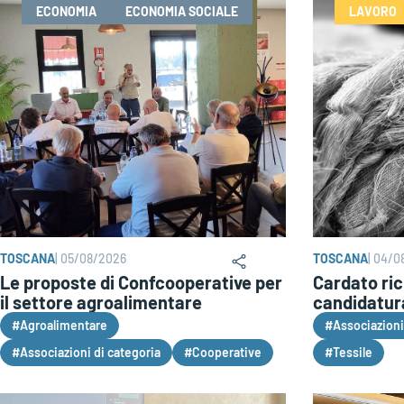
ECONOMIA
ECONOMIA SOCIALE
LAVORO
TOSCANA
|
05/08/2026
TOSCANA
|
04/0
Le proposte di Confcooperative per
Cardato ric
il settore agroalimentare
candidatur
#Agroalimentare
#Associazioni
#Associazioni di categoria
#Cooperative
#Tessile