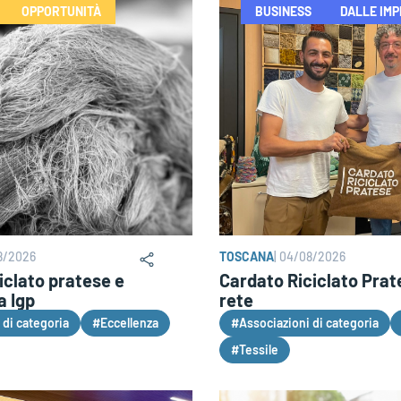
OPPORTUNITÀ
BUSINESS
DALLE IM
8/2026
TOSCANA
|
04/08/2026
iclato pratese e
Cardato Riciclato Prat
a Igp
rete
 di categoria
#Eccellenza
#Associazioni di categoria
#Tessile