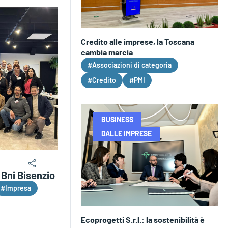
Credito alle imprese, la Toscana
cambia marcia
#Associazioni di categoria
#Credito
#PMI
BUSINESS
DALLE IMPRESE
Bni Bisenzio
#Impresa
Ecoprogetti S.r.l.: la sostenibilità è