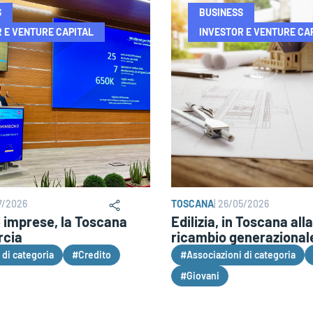
S
BUSINESS
 E VENTURE CAPITAL
INVESTOR E VENTURE CA
7/2026
TOSCANA
|
26/05/2026
e imprese, la Toscana
Edilizia, in Toscana al
rcia
ricambio generazional
 di categoria
#Credito
#Associazioni di categoria
#Giovani