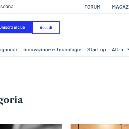
oscana
FORUM
MAGAZ
Unisciti al club
Accedi
agonisti
Innovazione e Tecnologie
Start up
Altro
goria