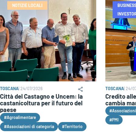
NOTIZIE LOCALI
BUSINES
INVESTOR
TOSCANA
|
24/07/2026
TOSCANA
|
24/0
Città del Castagno e Uncem: la
Credito all
castanicoltura per il futuro del
cambia ma
paese
#Associazioni
#Agroalimentare
#PMI
#Associazioni di categoria
#Territorio