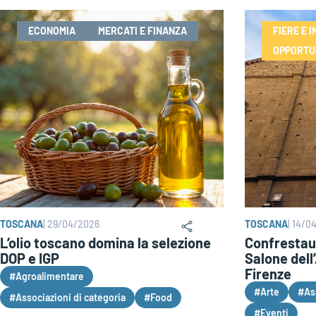
ECONOMIA
MERCATI E FINANZA
FIERE E I
OPPORTU
TOSCANA
|
29/04/2026
TOSCANA
|
14/0
L’olio toscano domina la selezione
Confrestau
DOP e IGP
Salone dell
Firenze
#Agroalimentare
#Arte
#Ass
#Associazioni di categoria
#Food
#Eventi