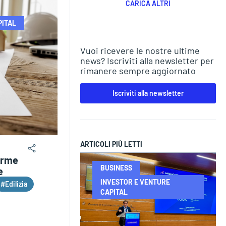
CARICA ALTRI
PITAL
Vuoi ricevere le nostre ultime
news? Iscriviti alla newsletter per
rimanere sempre aggiornato
Iscriviti alla newsletter
ARTICOLI PIÙ LETTI
larme
BUSINESS
e
INVESTOR E VENTURE
#Edilizia
CAPITAL