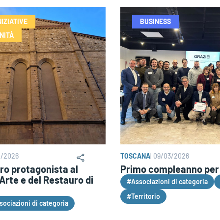
NIZIATIVE
BUSINESS
NITÀ
4/2026
TOSCANA
|
09/03/2026
ro protagonista al
Primo compleanno per 
’Arte e del Restauro di
#Associazioni di categoria
#Territorio
ociazioni di categoria