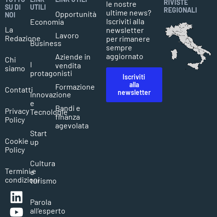
RIVISTE
le nostre
SU DI
UTILI
REGIONALI
ultime news?
Opportunità
NOI
Iscriviti alla
Economia
La
newsletter
Lavoro
Redazione
per rimanere
Business
sempre
aggiornato
Aziende in
Chi
I
vendita
siamo
protagonisti
Iscriviti
alla
Formazione
Contatti
newsletter
Innovazione
e
Bandi e
Privacy
Tecnologie
finanza
Policy
agevolata
Start
Cookie
up
Policy
Cultura
Termini e
e
condizioni
turismo
Parola
all’esperto