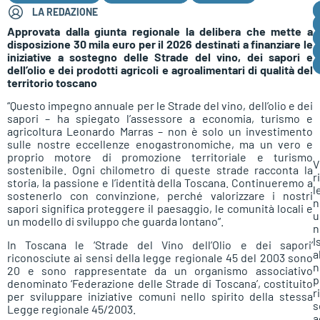
LA REDAZIONE
Approvata dalla giunta regionale la delibera che mette a
disposizione 30 mila euro per il 2026 destinati a finanziare le
iniziative a sostegno delle Strade del vino, dei sapori e
dell’olio e dei prodotti agricoli e agroalimentari di qualità del
territorio toscano
“Questo impegno annuale per le Strade del vino, dell’olio e dei
sapori – ha spiegato l’assessore a economia, turismo e
agricoltura Leonardo Marras – non è solo un investimento
sulle nostre eccellenze enogastronomiche, ma un vero e
proprio motore di promozione territoriale e turismo
V
sostenibile. Ogni chilometro di queste strade racconta la
r
storia, la passione e l’identità della Toscana. Continueremo a
l
sostenerlo con convinzione, perché valorizzare i nostri
n
sapori significa proteggere il paesaggio, le comunità locali e
u
un modello di sviluppo che guarda lontano”.
n
I
In Toscana le ‘Strade del Vino dell’Olio e dei sapori’
a
riconosciute ai sensi della legge regionale 45 del 2003 sono
n
20 e sono rappresentate da un organismo associativo
p
denominato ‘Federazione delle Strade di Toscana’, costituito
r
per sviluppare iniziative comuni nello spirito della stessa
s
Legge regionale 45/2003.
a