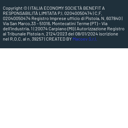
Copyright ©
| ITALIA ECONOMY SOCIETÀ BENEFIT A
RESPONSABILITÀ LIMITATA P.I. 02040050474 | C.F.
02040050474 Registro Imprese ufficio di Pistoia, N. 607840 |
Via San Marco,33 – 51016, Montecatini Terme (PT) – Via
dell’industria, 1 | 20074 Carpiano (MI) | Autorizzazione Registro
al Tribunale Pistoia n. 2124/2023 del 08/01/2024 iscrizione
nel R.O.C. al n. 39257 | CREATED BY
Macoev S.r.l.