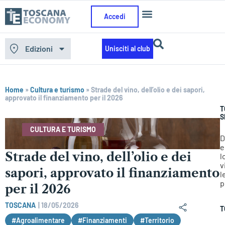
Accedi
Edizioni
Unisciti al club
Home
»
Cultura e turismo
»
Strade del vino, dell’olio e dei sapori,
approvato il finanziamento per il 2026
T
S
CULTURA E TURISMO
D
e
Strade del vino, dell’olio e dei
l
v
sapori, approvato il finanziamento
l
p
per il 2026
TOSCANA
|
18/05/2026
T
#Agroalimentare
#Finanziamenti
#Territorio