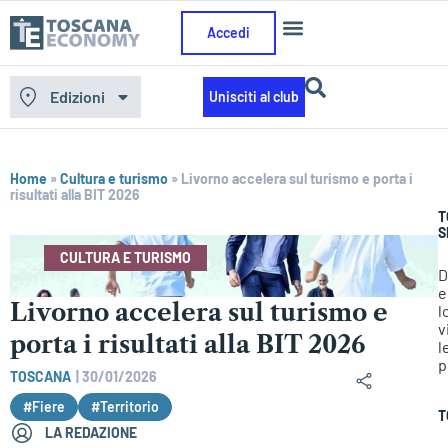
Accedi
Edizioni
Unisciti al club
Home
»
Cultura e turismo
»
Livorno accelera sul turismo e porta i
risultati alla BIT 2026
T
S
CULTURA E TURISMO
D
e
Livorno accelera sul turismo e
l
v
porta i risultati alla BIT 2026
l
p
TOSCANA
|
30/01/2026
#Fiere
#Territorio
T
LA REDAZIONE