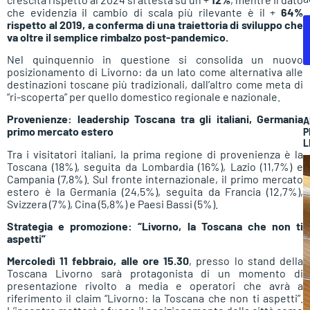
che evidenzia il cambio di scala più rilevante è il +
64%
rispetto al 2019, a conferma di una traiettoria di sviluppo che
va oltre il semplice rimbalzo post-pandemico.
Nel quinquennio in questione si consolida un nuovo
posizionamento di Livorno: da un lato come alternativa alle
destinazioni toscane più tradizionali, dall’altro come meta di
“ri-scoperta” per quello domestico regionale e nazionale.
Provenienze: leadership Toscana tra gli italiani, Germania
A
primo mercato estero
P
L
Tra i visitatori italiani, la prima regione di provenienza è la
Toscana (18%), seguita da Lombardia (16%), Lazio (11,7%) e
Campania (7,8%). Sul fronte internazionale, il primo mercato
estero è la Germania (24,5%), seguita da Francia (12,7%),
Svizzera (7%), Cina (5,8%) e Paesi Bassi (5%).
Strategia e promozione: “Livorno, la Toscana che non ti
aspetti”
Mercoledì 11 febbraio, alle ore 15.30
, presso lo stand della
Toscana Livorno sarà protagonista di un momento di
presentazione rivolto a media e operatori che avrà a
riferimento il claim “Livorno: la Toscana che non ti aspetti”.