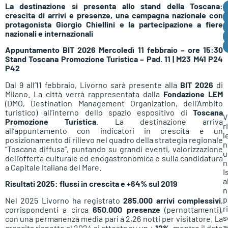
La destinazione si presenta allo stand della Toscana:
crescita di arrivi e presenze, una campagna nazionale con
protagonista Giorgio Chiellini e la partecipazione a fiere
nazionali e internazionali
Appuntamento BIT 2026 Mercoledì 11 febbraio – ore 15:30
Stand Toscana Promozione Turistica – Pad. 11 | M23 M41 P24
P42
Dal 9 all’11 febbraio, Livorno sarà presente alla
BIT 2026
di
Milano. La città verrà rappresentata dalla
Fondazione LEM
(DMO, Destination Management Organization, dell’Ambito
turistico) all’interno dello spazio espositivo di
Toscana
V
Promozione Turistica
. La destinazione arriva
r
all’appuntamento con indicatori in crescita e un
l
posizionamento di rilievo nel quadro della strategia regionale
n
“Toscana diffusa”, puntando su grandi eventi, valorizzazione
u
dell’offerta culturale ed enogastronomica e sulla candidatura
n
a Capitale Italiana del Mare.
I
a
Risultati 2025: flussi in crescita e +64% sul 2019
n
p
Nel 2025 Livorno ha registrato
285.000 arrivi complessivi
,
r
corrispondenti a circa
650.000 presenze
(pernottamenti),
s
con una permanenza media pari a 2,26 notti per visitatore. La
a
crescita rispetto al 2024 si attesta su un +
12%
, mentre il dato