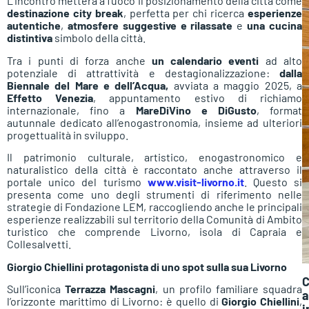
L’incontro metterà a fuoco il posizionamento della città come
destinazione city break
, perfetta per chi ricerca
esperienze
autentiche
,
atmosfere suggestive e rilassate
e
una cucina
distintiva
simbolo della città.
Tra i punti di forza anche
un calendario eventi
ad alto
potenziale di attrattività e destagionalizzazione:
dalla
Biennale del Mare e dell’Acqua,
avviata a maggio 2025, a
Effetto Venezia
, appuntamento estivo di richiamo
internazionale, fino a
MareDiVino e DiGusto
, format
autunnale dedicato all’enogastronomia, insieme ad ulteriori
progettualità in sviluppo.
Il patrimonio culturale, artistico, enogastronomico e
naturalistico della città è raccontato anche attraverso il
portale unico del turismo
www.visit-livorno.it
. Questo si
presenta come uno degli strumenti di riferimento nelle
strategie di Fondazione LEM, raccogliendo anche le principali
esperienze realizzabili sul territorio della Comunità di Ambito
turistico che comprende Livorno, isola di Capraia e
Collesalvetti.
Giorgio Chiellini protagonista di uno spot sulla sua Livorno
C
Sull’iconica
Terrazza Mascagni
, un profilo familiare squadra
a
l’orizzonte marittimo di Livorno: è quello di
Giorgio Chiellini
,
i