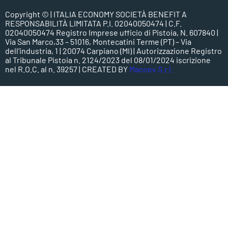
Copyright ©
| ITALIA ECONOMY SOCIETÀ BENEFIT A
RESPONSABILITÀ LIMITATA P.I. 02040050474 | C.F.
02040050474 Registro Imprese ufficio di Pistoia, N. 607840 |
Via San Marco,33 – 51016, Montecatini Terme (PT) – Via
dell’industria, 1 | 20074 Carpiano (MI) | Autorizzazione Registro
al Tribunale Pistoia n. 2124/2023 del 08/01/2024 iscrizione
nel R.O.C. al n. 39257 | CREATED BY
Macoev S.r.l.