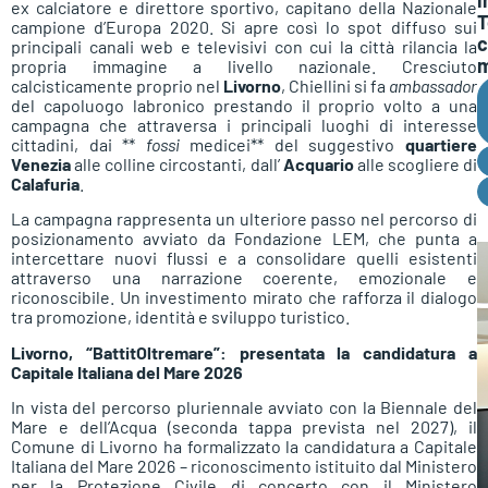
ex calciatore e direttore sportivo, capitano della Nazionale
T
campione d’Europa 2020. Si apre così lo spot diffuso sui
c
principali canali web e televisivi con cui la città rilancia la
m
propria immagine a livello nazionale. Cresciuto
calcisticamente proprio nel
Livorno
, Chiellini si fa
ambassador
del capoluogo labronico prestando il proprio volto a una
campagna che attraversa i principali luoghi di interesse
cittadini, dai **
fossi
medicei** del suggestivo
quartiere
Venezia
alle colline circostanti, dall’
Acquario
alle scogliere di
Calafuria
.
La campagna rappresenta un ulteriore passo nel percorso di
posizionamento avviato da Fondazione LEM, che punta a
intercettare nuovi flussi e a consolidare quelli esistenti
attraverso una narrazione coerente, emozionale e
riconoscibile. Un investimento mirato che rafforza il dialogo
tra promozione, identità e sviluppo turistico.
Livorno, “BattitOltremare”: presentata la candidatura a
Capitale Italiana del Mare 2026
In vista del percorso pluriennale avviato con la Biennale del
Mare e dell’Acqua (seconda tappa prevista nel 2027), il
Comune di Livorno ha formalizzato la candidatura a Capitale
Italiana del Mare 2026 – riconoscimento istituito dal Ministero
per la Protezione Civile di concerto con il Ministero