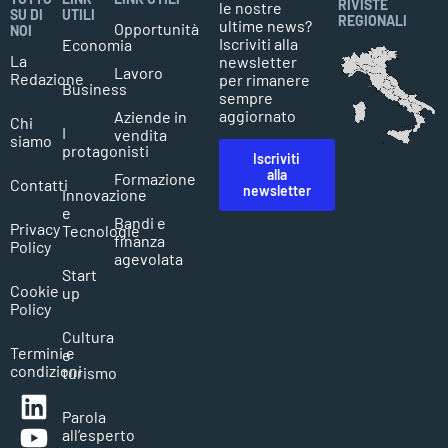
RIVISTE
le nostre
SU DI
UTILI
REGIONALI
ultime news?
Opportunità
NOI
Iscriviti alla
Economia
La
newsletter
Lavoro
Redazione
per rimanere
Business
sempre
aggiornato
Aziende in
Chi
I
vendita
siamo
protagonisti
Iscriviti
alla
Formazione
Contatti
newsletter
Innovazione
e
Bandi e
Privacy
Tecnologie
finanza
Policy
agevolata
Start
Cookie
up
Policy
Cultura
Termini e
e
condizioni
turismo
Parola
all’esperto