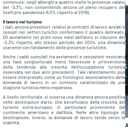
contenute: negli alberghi a quattro stelle le presenze calano
del -3,3%, non consentendo ancora un pieno recupero dei
livelli pre-pandemia (-6,5% rispetto al 2019).
Il lavoro nel turismo
I dati, ancora provvisori, relativi ai contratti di lavoro avviati e
cessati nei settori turistici confermano il quadro delineato.
Gli avviamenti nei primi nove mesi dell’anno si riducono del
-2,3% rispetto allo stesso periodo del 2024, una dinamica
coerente con l’andamento delle presenze turistiche.
Anche i saldi cumulati tra avviamenti e cessazioni mostrano
una fase congiunturale meno favorevole e un’inversione
della tendenza alla crescita dell’occupazione turistica
osservata nei due anni precedenti. Tale rallentamento può
essere interpretato come un fisiologico assestamento della
domanda di lavoro in un contesto caratterizzato da una
stagione turistica meno espansiva.
A livello territoriale, si osserva una dinamica ancora positiva
nelle destinazioni d’arte, che beneficiano della crescita del
turismo extra-europeo, in particolare proveniente dal
continente americano e dall’Asia. Nelle altre tipologie di
destinazione, invece, la domanda di lavoro tende verso la
stabilità.
A