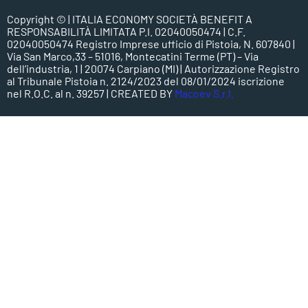
Copyright ©
| ITALIA ECONOMY SOCIETÀ BENEFIT A
RESPONSABILITÀ LIMITATA P.I. 02040050474 | C.F.
02040050474 Registro Imprese ufficio di Pistoia, N. 607840 |
Via San Marco,33 – 51016, Montecatini Terme (PT) – Via
dell’industria, 1 | 20074 Carpiano (MI) | Autorizzazione Registro
al Tribunale Pistoia n. 2124/2023 del 08/01/2024 iscrizione
nel R.O.C. al n. 39257 | CREATED BY
Macoev S.r.l.