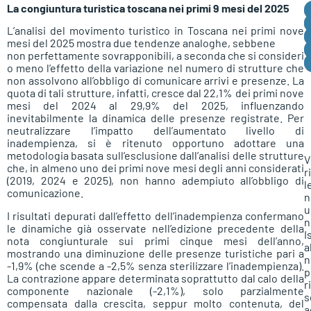
La congiuntura turistica toscana nei primi 9 mesi del 2025
L’analisi del movimento turistico in Toscana nei primi nove
mesi del 2025 mostra due tendenze analoghe, sebbene
non perfettamente sovrapponibili, a seconda che si consideri
o meno l’effetto della variazione nel numero di strutture che
non assolvono all’obbligo di comunicare arrivi e presenze. La
quota di tali strutture, infatti, cresce dal 22,1% dei primi nove
mesi del 2024 al 29,9% del 2025, influenzando
inevitabilmente la dinamica delle presenze registrate. Per
neutralizzare l’impatto dell’aumentato livello di
inadempienza, si è ritenuto opportuno adottare una
metodologia basata sull’esclusione dall’analisi delle strutture
V
che, in almeno uno dei primi nove mesi degli anni considerati
r
(2019, 2024 e 2025), non hanno adempiuto all’obbligo di
l
comunicazione.
n
u
I risultati depurati dall’effetto dell’inadempienza confermano
n
le dinamiche già osservate nell’edizione precedente della
I
nota congiunturale sui primi cinque mesi dell’anno,
a
mostrando una diminuzione delle presenze turistiche pari a
n
-1,9% (che scende a -2,5% senza sterilizzare l’inadempienza).
p
La contrazione appare determinata soprattutto dal calo della
r
componente nazionale (-2,1%), solo parzialmente
s
compensata dalla crescita, seppur molto contenuta, del
a