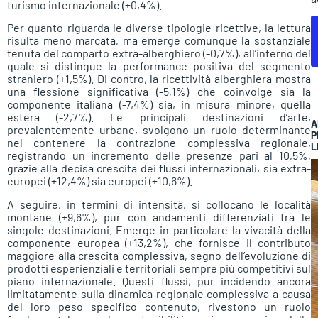
turismo internazionale (+0,4%).
Per quanto riguarda le diverse tipologie ricettive, la lettura
risulta meno marcata, ma emerge comunque la sostanziale
tenuta del comparto extra-alberghiero (-0,7%), all’interno del
quale si distingue la performance positiva del segmento
straniero (+1,5%). Di contro, la ricettività alberghiera mostra
una flessione significativa (-5,1%) che coinvolge sia la
componente italiana (-7,4%) sia, in misura minore, quella
estera (-2,7%). Le principali destinazioni d’arte,
A
prevalentemente urbane, svolgono un ruolo determinante
P
nel contenere la contrazione complessiva regionale,
L
registrando un incremento delle presenze pari al 10,5%,
grazie alla decisa crescita dei flussi internazionali, sia extra-
europei (+12,4%) sia europei (+10,6%).
A seguire, in termini di intensità, si collocano le località
montane (+9,6%), pur con andamenti differenziati tra le
singole destinazioni. Emerge in particolare la vivacità della
componente europea (+13,2%), che fornisce il contributo
maggiore alla crescita complessiva, segno dell’evoluzione di
prodotti esperienziali e territoriali sempre più competitivi sul
piano internazionale. Questi flussi, pur incidendo ancora
limitatamente sulla dinamica regionale complessiva a causa
del loro peso specifico contenuto, rivestono un ruolo