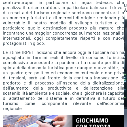
centro-europei, in particolare di lingua tedesca, che
U
penalizza il turismo outdoor, in particolare balneare. I driver
A
di crescita del turismo regionale sembrano concentrarsi in
un numero più ristretto di mercati di origine rendendo più
vulnerabile il nostro modello di sviluppo turistico e in
particolare quelle destinazioni-prodotto più mature che
incontrano una maggior concorrenza sui mercati nazionali e
internazionali, oggi completamente riaperti e con nuovi
protagonisti in gioco.
Le stime IRPET indicano che ancora oggi la Toscana non ha
eguagliato in termini reali il livello di consumo turistico
complessivo precedente la pandemia. La recente perdita di
spinta della domanda turistica pone dunque nuove sfide. In
un quadro geo-politico ed economico mutevole e non privo
di tensioni, sarà sul fronte della continua innovazione di
prodotto e di processo all’insegna della digitalizzazione,
dell’aumento della produttività e dell’attenzione alla
sostenibilità ambientale e sociale, che si giocherà la capacità
di adattamento del sistema e in definitiva il futuro del
turismo come componente rilevante dell’economia
regionale.