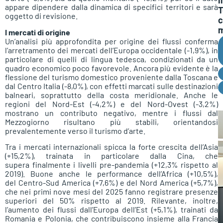
appare dipendere dalla dinamica di specifici territori e sarà
T
oggetto di revisione.
c
m
I mercati di origine
Un’analisi più approfondita per origine dei flussi conferma
l’arretramento dei mercati dell’Europa occidentale (-1,9%), in
particolare di quelli di lingua tedesca, condizionati da un
quadro economico poco favorevole. Ancora più evidente è la
flessione del turismo domestico proveniente dalla Toscana e
dal Centro Italia (-8,0%), con effetti marcati sulle destinazioni
balneari, soprattutto della costa meridionale. Anche le
regioni del Nord-Est (-4,2%) e del Nord-Ovest (-3,2%)
mostrano un contributo negativo, mentre i flussi dal
Mezzogiorno risultano più stabili, orientandosi
prevalentemente verso il turismo d’arte.
Tra i mercati internazionali spicca la forte crescita dell’Asia
(+15,2%), trainata in particolare dalla Cina, che
supera finalmente i livelli pre-pandemia (+12,3% rispetto al
2019). Buone anche le performance dell’Africa (+10,5%),
del Centro-Sud America (+7,6%) e del Nord America (+5,7%),
che nei primi nove mesi del 2025 fanno registrare presenze
superiori del 50% rispetto al 2019. Rilevante, inoltre,
l’aumento dei flussi dall’Europa dell’Est (+5,1%), trainati da
Romania e Polonia, che contribuiscono insieme alla Francia