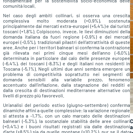
fondamentale per la sostenibilità socio-economica delle
comunità locali.
Nel caso degli ambiti collinari, si osserva una crescita
complessiva molto moderata (+0,9%), sostenuta
principalmente dai mercati extra-europei (+5,4%) e dai turisti
toscani (+1,8%). Colpiscono, invece, le lievi diminuzioni della
domanda italiana da fuori regione (-0,9%) e dei mercati
europei (-0,5%), tradizionali pilastri dell’attrattività di queste
aree. Anche per i territori balneari si conferma la contrazione
già rilevata nei primi cinque mesi dell’anno (-6,0%),
determinata in particolare dal calo delle presenze europee
(-6,4%), dei toscani (-8,3%) e degli italiani non residenti in
Toscana (-5,1%). Negli ultimi due anni sembra emergere un
problema di competitività soprattutto nei segmenti di
domanda sensibili alla variabile prezzo, fenomeno
accentuato dall’inflazione, dalla stagnazione dei redditi e
dalla crescita di destinazioni mediterranee alternative con
livelli di prezzo più favorevoli.
Un’analisi del periodo estivo (giugno-settembre) conferma
dinamiche affini a quelle complessive: la variazione regionale
si attesta a -1,7%, con un calo marcato delle destinazioni
C
balneari (-5,3%), la sostanziale stabilità delle aree collinari
(+0,4%) e i buoni risultati registrati sia dalle destinazioni
a
d’arte (+8,5%) sia da quelle montane (+10,2%), pur se il dato
i