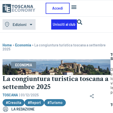
Accedi
Edizioni
Unisciti al club
Home
»
Economia
»
La congiuntura turistica toscana a settembre
2025
T
S
ECONOMIA
D
e
La congiuntura turistica toscana a
l
v
settembre 2025
l
p
TOSCANA
|
01/12/2025
#Crescita
#Report
#Turismo
T
LA REDAZIONE