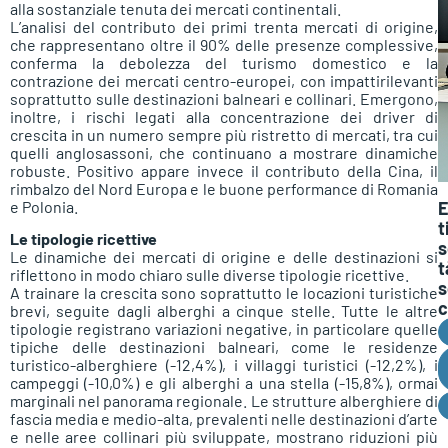
alla sostanziale tenuta dei mercati continentali.
L’analisi del contributo dei primi trenta mercati di origine,
che rappresentano oltre il 90% delle presenze complessive,
conferma la debolezza del turismo domestico e la
contrazione dei mercati centro-europei, con impattirilevanti
soprattutto sulle destinazioni balneari e collinari. Emergono,
inoltre, i rischi legati alla concentrazione dei driver di
crescita in un numero sempre più ristretto di mercati, tra cui
quelli anglosassoni, che continuano a mostrare dinamiche
robuste. Positivo appare invece il contributo della Cina, il
rimbalzo del Nord Europa e le buone performance di Romania
E
e Polonia.
t
Le tipologie ricettive
s
Le dinamiche dei mercati di origine e delle destinazioni si
t
riflettono in modo chiaro sulle diverse tipologie ricettive.
s
A trainare la crescita sono soprattutto le locazioni turistiche
c
brevi, seguite dagli alberghi a cinque stelle. Tutte le altre
tipologie registrano variazioni negative, in particolare quelle
tipiche delle destinazioni balneari, come le residenze
turistico-alberghiere (-12,4%), i villaggi turistici (-12,2%), i
campeggi (-10,0%) e gli alberghi a una stella (-15,8%), ormai
marginali nel panorama regionale. Le strutture alberghiere di
fascia media e medio-alta, prevalenti nelle destinazioni d’arte
e nelle aree collinari più sviluppate, mostrano riduzioni più