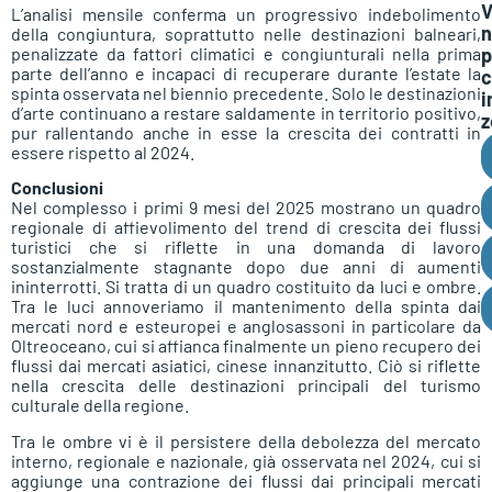
V
L’analisi mensile conferma un progressivo indebolimento
n
della congiuntura, soprattutto nelle destinazioni balneari,
p
penalizzate da fattori climatici e congiunturali nella prima
parte dell’anno e incapaci di recuperare durante l’estate la
c
spinta osservata nel biennio precedente. Solo le destinazioni
i
d’arte continuano a restare saldamente in territorio positivo,
z
pur rallentando anche in esse la crescita dei contratti in
essere rispetto al 2024.
Conclusioni
Nel complesso i primi 9 mesi del 2025 mostrano un quadro
regionale di affievolimento del trend di crescita dei flussi
turistici che si riflette in una domanda di lavoro
sostanzialmente stagnante dopo due anni di aumenti
ininterrotti. Si tratta di un quadro costituito da luci e ombre.
Tra le luci annoveriamo il mantenimento della spinta dai
mercati nord e esteuropei e anglosassoni in particolare da
Oltreoceano, cui si affianca finalmente un pieno recupero dei
flussi dai mercati asiatici, cinese innanzitutto. Ciò si riflette
nella crescita delle destinazioni principali del turismo
culturale della regione.
Tra le ombre vi è il persistere della debolezza del mercato
interno, regionale e nazionale, già osservata nel 2024, cui si
aggiunge una contrazione dei flussi dai principali mercati