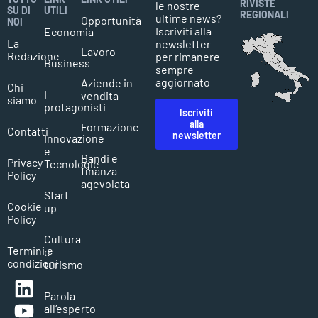
RIVISTE
le nostre
SU DI
UTILI
REGIONALI
ultime news?
Opportunità
NOI
Iscriviti alla
Economia
La
newsletter
Lavoro
Redazione
per rimanere
Business
sempre
aggiornato
Aziende in
Chi
I
vendita
siamo
protagonisti
Iscriviti
alla
Formazione
Contatti
newsletter
Innovazione
e
Bandi e
Privacy
Tecnologie
finanza
Policy
agevolata
Start
Cookie
up
Policy
Cultura
Termini e
e
condizioni
turismo
Parola
all’esperto