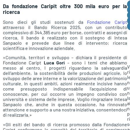
Da fondazione Caripit oltre 300 mila euro per la
ricerca
Sono dieci gli studi sostenuti da
Fondazione Caript
attraverso il Bando Ricerca 2025, con un contributo
complessivo di 344.385 euro per borse, contratti e assegni di
ricerca. Il bando è realizzato con il sostegno di Intesa
Sanpaolo e prevede due linee di intervento: ricerca
scientifica e innovazione aziendale.
«Comunità, territori e sviluppo – dichiara il presidente di
Fondazione Caript
Luca Gori
– sono i temi che abbiamo
V
messo al centro. I progetti riguardano la salvaguardia
r
dell’ambiente, la sostenibilità delle produzioni agricole, lo
l
sviluppo delle aree interne e la valorizzazione del patrimonio
n
culturale. In questi ambiti, azioni realmente incisive hanno
u
come presupposto indispensabile l’acquisizione di
n
conoscenze, per cui occorre un impegno condiviso con
I
università e sistema delle imprese. Voglio ringraziare Intesa
a
Sanpaolo che, anche in questa occasione, ha rinnovato
n
attenzione e supporto a una nostra iniziativa, consentendoci
p
di realizzarla.»
r
s
«Gli esiti del bando di ricerca promosso dalla Fondazione
a
Caript confermano la capacità del territorio di esprimere