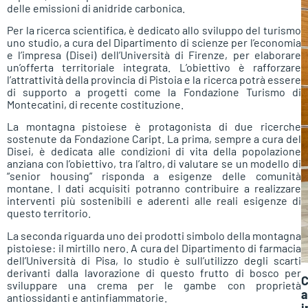
delle emissioni di anidride carbonica.
Per la ricerca scientifica, è dedicato allo sviluppo del turismo
uno studio, a cura del Dipartimento di scienze per l’economia
e l’impresa (Disei) dell’Università di Firenze, per elaborare
un’offerta territoriale integrata. L’obiettivo è rafforzare
l’attrattività della provincia di Pistoia e la ricerca potrà essere
di supporto a progetti come la Fondazione Turismo di
Montecatini, di recente costituzione.
La montagna pistoiese è protagonista di due ricerche
sostenute da Fondazione Caript. La prima, sempre a cura del
Disei, è dedicata alle condizioni di vita della popolazione
anziana con l’obiettivo, tra l’altro, di valutare se un modello di
“senior housing” risponda a esigenze delle comunità
montane. I dati acquisiti potranno contribuire a realizzare
interventi più sostenibili e aderenti alle reali esigenze di
questo territorio.
La seconda riguarda uno dei prodotti simbolo della montagna
pistoiese: il mirtillo nero. A cura del Dipartimento di farmacia
dell’Università di Pisa, lo studio è sull’utilizzo degli scarti
derivanti dalla lavorazione di questo frutto di bosco per
C
sviluppare una crema per le gambe con proprietà
a
antiossidanti e antinfiammatorie.
i