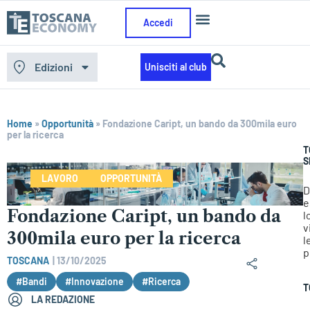
Accedi
Edizioni
Unisciti al club
Home
»
Opportunità
»
Fondazione Caript, un bando da 300mila euro
per la ricerca
T
S
LAVORO
OPPORTUNITÀ
D
e
Fondazione Caript, un bando da
l
v
300mila euro per la ricerca
l
p
TOSCANA
|
13/10/2025
#Bandi
#Innovazione
#Ricerca
T
LA REDAZIONE