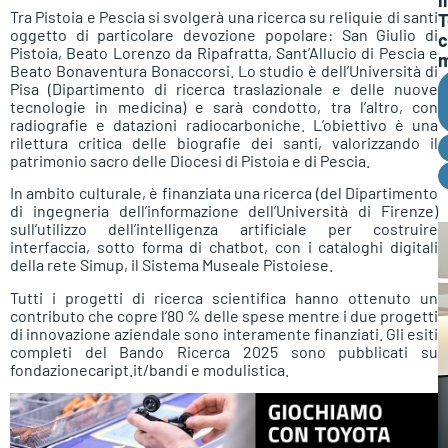
Tra Pistoia e Pescia si svolgerà una ricerca su reliquie di santi
T
oggetto di particolare devozione popolare: San Giulio di
c
Pistoia, Beato Lorenzo da Ripafratta, Sant’Allucio di Pescia e
m
Beato Bonaventura Bonaccorsi. Lo studio è dell’Università di
Pisa (Dipartimento di ricerca traslazionale e delle nuove
tecnologie in medicina) e sarà condotto, tra l’altro, con
radiografie e datazioni radiocarboniche. L’obiettivo è una
rilettura critica delle biografie dei santi, valorizzando il
patrimonio sacro delle Diocesi di Pistoia e di Pescia.
In ambito culturale, è finanziata una ricerca (del Dipartimento
di ingegneria dell’informazione dell’Università di Firenze)
sull’utilizzo dell’intelligenza artificiale per costruire
interfaccia, sotto forma di chatbot, con i cataloghi digitali
della rete Simup, il Sistema Museale Pistoiese.
Tutti i progetti di ricerca scientifica hanno ottenuto un
contributo che copre l’80 % delle spese mentre i due progetti
di innovazione aziendale sono interamente finanziati. Gli esiti
completi del Bando Ricerca 2025 sono pubblicati su
fondazionecaript.it/bandi e modulistica.