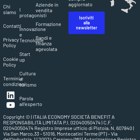
aggiornato
Aziende in
Chi
I
vendita
siamo
protagonisti
Iscriviti
alla
Formazione
Contatti
newsletter
Innovazione
e
Bandi e
Privacy
Tecnologie
finanza
Policy
agevolata
Start
Cookie
up
Policy
Cultura
Termini e
e
condizioni
turismo
Parola
all’esperto
Copyright ©
| ITALIA ECONOMY SOCIETÀ BENEFIT A
RESPONSABILITÀ LIMITATA P.I. 02040050474 | C.F.
02040050474 Registro Imprese ufficio di Pistoia, N. 607840 |
Via San Marco,33 – 51016, Montecatini Terme (PT) – Via
dell’industria, 1 | 20074 Carpiano (MI) | Autorizzazione Registro