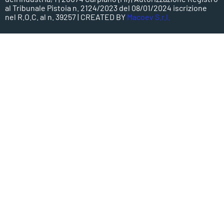
al Tribunale Pistoia n. 2124/2023 del 08/01/2024 iscrizione
nel R.O.C. al n. 39257 | CREATED BY
Macoev S.r.l.