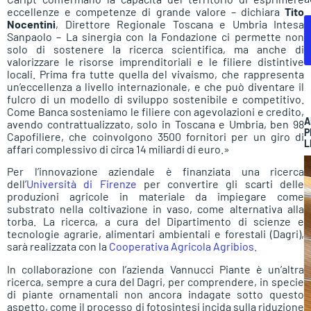
eccellenze e competenze di grande valore – dichiara
Tito
Nocentini
, Direttore Regionale Toscana e Umbria Intesa
Sanpaolo – La sinergia con la Fondazione ci permette non
solo di sostenere la ricerca scientifica, ma anche di
valorizzare le risorse imprenditoriali e le filiere distintive
locali. Prima fra tutte quella del vivaismo, che rappresenta
un’eccellenza a livello internazionale, e che può diventare il
fulcro di un modello di sviluppo sostenibile e competitivo.
Come Banca sosteniamo le filiere con agevolazioni e credito,
A
avendo contrattualizzato, solo in Toscana e Umbria, ben 98
P
Capofiliere, che coinvolgono 3500 fornitori per un giro di
L
affari complessivo di circa 14 miliardi di euro.»
Per l’innovazione aziendale è finanziata una ricerca
dell’
Università di Firenze
per convertire gli scarti delle
produzioni agricole in materiale da impiegare come
substrato nella coltivazione in vaso, come alternativa alla
torba. La ricerca, a cura del Dipartimento di scienze e
tecnologie agrarie, alimentari ambientali e forestali (Dagri),
sarà realizzata con la
Cooperativa Agricola Agribios.
In collaborazione con l’azienda Vannucci Piante è un’altra
ricerca, sempre a cura del Dagri, per comprendere, in specie
di piante ornamentali non ancora indagate sotto questo
aspetto, come il processo di fotosintesi incida sulla riduzione