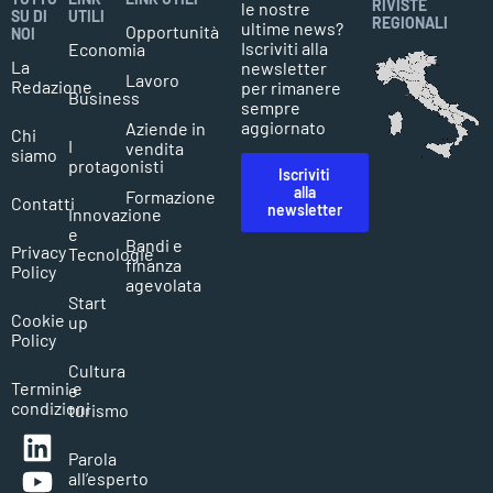
RIVISTE
le nostre
SU DI
UTILI
REGIONALI
ultime news?
Opportunità
NOI
Iscriviti alla
Economia
La
newsletter
Lavoro
Redazione
per rimanere
Business
sempre
aggiornato
Aziende in
Chi
I
vendita
siamo
protagonisti
Iscriviti
alla
Formazione
Contatti
newsletter
Innovazione
e
Bandi e
Privacy
Tecnologie
finanza
Policy
agevolata
Start
Cookie
up
Policy
Cultura
Termini e
e
condizioni
turismo
Parola
all’esperto