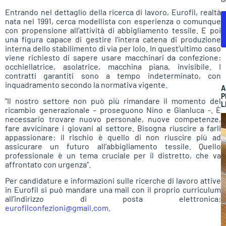
Entrando nel dettaglio della ricerca di lavoro, Eurofil, realtà
nata nel 1991, cerca modellista con esperienza o comunque
con propensione all’attività di abbigliamento tessile. E poi
una figura capace di gestire l’intera catena di produzione
interna dello stabilimento di via per Iolo. In quest’ultimo caso
viene richiesto di sapere usare macchinari da confezione:
occhiellatrice, asolatrice, macchina piana, invisibile. I
contratti garantiti sono a tempo indeterminato, con
inquadramento secondo la normativa vigente.
A
P
“Il nostro settore non può più rimandare il momento del
L
ricambio generazionale – proseguono Nino e Gianluca -. È
necessario trovare nuovo personale, nuove competenze,
fare avvicinare i giovani al settore. Bisogna riuscire a farli
appassionare: il rischio è quello di non riuscire più ad
assicurare un futuro all’abbigliamento tessile. Quello
professionale è un tema cruciale per il distretto, che va
affrontato con urgenza”.
Per candidature e informazioni sulle ricerche di lavoro attive
in Eurofil si può mandare una mail con il proprio curriculum
all’indirizzo di posta elettronica:
eurofilconfezioni@gmail.com.