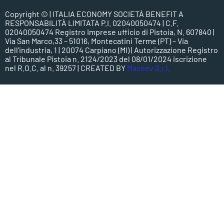
Copyright ©
| ITALIA ECONOMY SOCIETÀ BENEFIT A
RESPONSABILITÀ LIMITATA P.I. 02040050474 | C.F.
02040050474 Registro Imprese ufficio di Pistoia, N. 607840 |
Via San Marco,33 – 51016, Montecatini Terme (PT) – Via
dell’industria, 1 | 20074 Carpiano (MI) | Autorizzazione Registro
al Tribunale Pistoia n. 2124/2023 del 08/01/2024 iscrizione
nel R.O.C. al n. 39257 | CREATED BY
Macoev S.r.l.