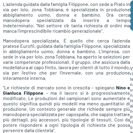
L’azienda guidata dalla famiglia Filippone, con sede a Prato in
via per Iolo, zona Tobbiana, è specializzata in produzione
abbigliamento uomo, donna e bambino. Ora cerca
manodopera specializzata da inserire a tempo
indeterminato: “Nel settore c’è tanta richiesta di ordini ma
manca l’imprescindibile ricambio generazionale”.
Manodopera specializzata. È quello che cerca l’azienda
pratese Eurofil, guidata dalla famiglia Filippone, specializzata
in abbigliamento uomo, donna e bambino. L’impresa, con
sede in via per Iolo, zona Tobbiana, ha aperto le selezioni per
varie competenze professionali. Il gruppo, che assicura dalla
modellatura al capo finito, lavora per clienti di tutto il mondo,
V
sia per l’estivo che per l’invernale, con una produzione
r
interamente interna.
l
n
“Le richieste di mercato sono in crescita – spiegano
Nino e
u
Gianluca Filippone
– ma il lavoro si è progressivamente
n
modificato. Le produzioni dei campionari sono aumentate e
I
questo significa quindi più modelli ma meno quantitativi di
a
produzione. Un contesto generale che richiede sempre più
n
manodopera specializzata per capospalla, che sappia trattare
p
più dettagli, più accessori, più tipologie di tessuti. Così da
r
potere rispondere a ogni tipologia di richiesta che possa
s
pervenire dalla clientela”.
a