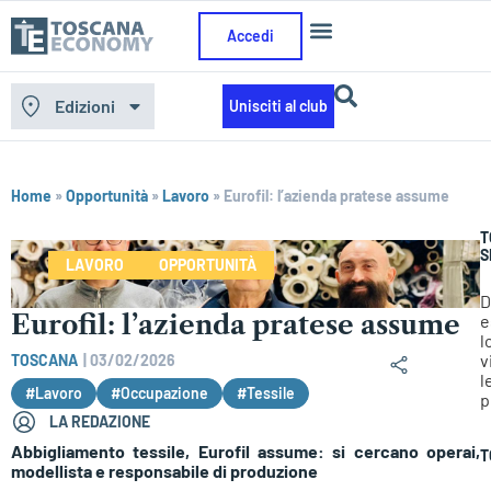
Accedi
Edizioni
Unisciti al club
Home
»
Opportunità
»
Lavoro
»
Eurofil: l’azienda pratese assume
T
S
LAVORO
OPPORTUNITÀ
D
Eurofil: l’azienda pratese assume
e
l
v
TOSCANA
|
03/02/2026
l
#Lavoro
#Occupazione
#Tessile
p
LA REDAZIONE
Abbigliamento tessile, Eurofil assume: si cercano operai,
T
modellista e responsabile di produzione