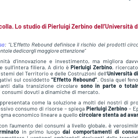
la. Lo studio di Pierluigi Zerbino dell’Università d
isa
: “L’Effetto Rebound definisce il rischio dei prodotti circo
ntale dedicargli maggiore attenzione”
nità d’innovazione e investimento, ma migliora davv
sull’intera filiera. A dirlo è
Pierluigi Zerbino
, ricercat
stemi del Territorio e delle Costruzioni dell’
Università d
lgativi sul cosiddetto
“Effetto Rebound”
. Ossia quel fe
anti dalla transizione circolare
sono in parte o tota
i consumi dovuti a dinamiche di mercato.
appresentata come la soluzione a molti dei nostri di pr
cessivo consumo di risorse – spiega
Pierluigi Zerbino
– E
digma economico lineare a quello
circolare stenta ad ava
con l’aumento dei consumi a livello globale, è verosimi
rminato
in primo luogo
dai comportamenti di cons
omettere i vantaggi ambientali derivanti dalla transiz