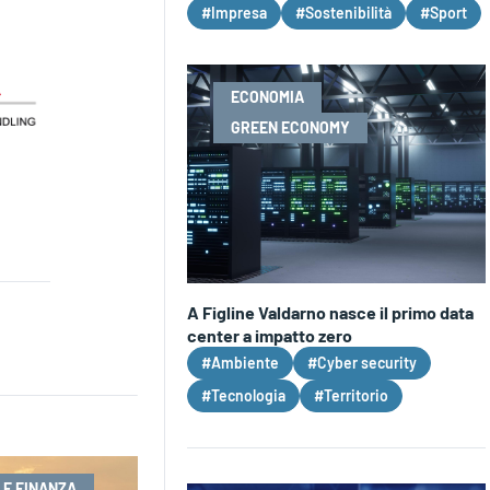
#Impresa
#Sostenibilità
#Sport
ECONOMIA
GREEN ECONOMY
A Figline Valdarno nasce il primo data
center a impatto zero
#Ambiente
#Cyber security
#Tecnologia
#Territorio
 E FINANZA