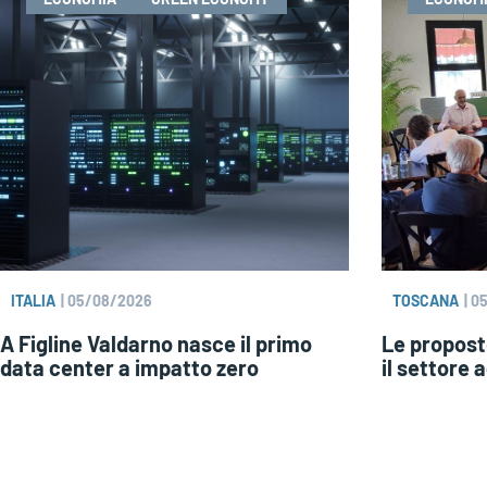
ITALIA
|
05/08/2026
TOSCANA
|
0
A Figline Valdarno nasce il primo
Le propost
data center a impatto zero
il settore