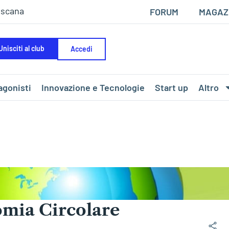
oscana
FORUM
MAGAZ
Unisciti al club
Accedi
agonisti
Innovazione e Tecnologie
Start up
Altro
omia Circolare