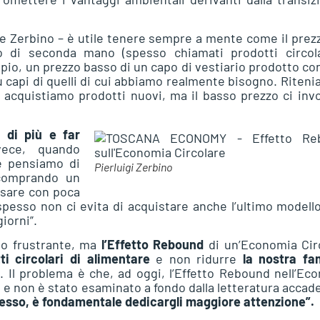
e Zerbino – è utile tenere sempre a mente come il prezz
 o di seconda mano (spesso chiamati prodotti circola
empio, un prezzo basso di un capo di vestiario prodotto co
ù capi di quelli di cui abbiamo realmente bisogno. Riteni
cquistiamo prodotti nuovi, ma il basso prezzo ci invo
 di più e far
ece, quando
he pensiamo di
Pierluigi Zerbino
 comprando un
usare con poca
pesso non ci evita di acquistare anche l’ultimo modello
iorni”.
no frustrante, ma
l’Effetto Rebound
di un’Economia Cir
i circolari di alimentare
e non ridurre
la nostra fa
 Il problema è che, ad oggi, l’Effetto Rebound nell’Ec
e, e non è stato esaminato a fondo dalla letteratura accad
cesso, è fondamentale dedicargli maggiore attenzione”.