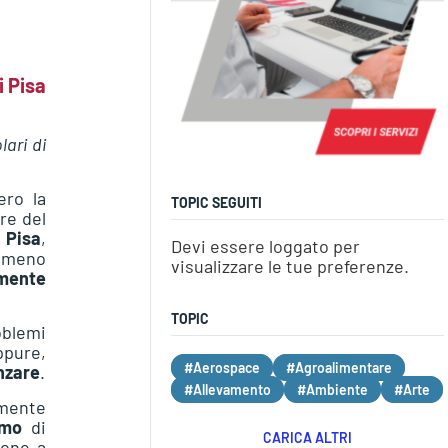
i Pisa
lari di
ero la
TOPIC SEGUITI
ore del
i Pisa
,
Devi essere loggato per
nomeno
visualizzare le tue preferenze.
lmente
TOPIC
oblemi
ppure,
#Aerospace
#Agroalimentare
nzare
.
#Allevamento
#Ambiente
#Arte
lmente
umo
di
CARICA ALTRI
ione a