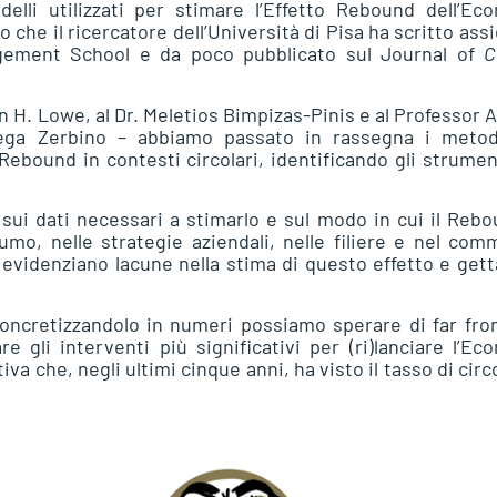
lli utilizzati per stimare l’Effetto Rebound dell’Ec
co che il ricercatore dell’Università di Pisa ha scritto as
nagement School e da poco pubblicato sul Journal of
C
in H. Lowe, al Dr. Meletios Bimpizas-Pinis e al Professor 
piega Zerbino – abbiamo passato in rassegna i meto
ebound in contesti circolari, identificando gli strumen
sui dati necessari a stimarlo e sul modo in cui il Rebo
mo, nelle strategie aziendali, nelle filiere e nel com
ti evidenziano lacune nella stima di questo effetto e gett
oncretizzandolo in numeri possiamo sperare di far fro
e gli interventi più significativi per (ri)lanciare l’Ec
va che, negli ultimi cinque anni, ha visto il tasso di circ