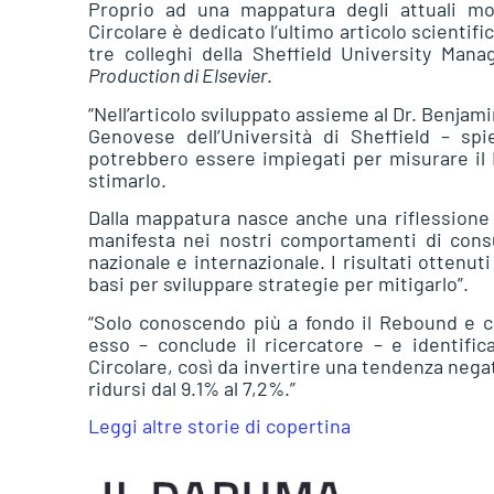
Proprio ad una mappatura degli attuali mode
Circolare è dedicato l’ultimo articolo scientifi
tre colleghi della Sheffield University Ma
Production di Elsevier
.
“Nell’articolo sviluppato assieme al Dr. Benjam
Genovese dell’Università di Sheffield – s
potrebbero essere impiegati per misurare il R
stimarlo.
Dalla mappatura nasce anche una riflessione 
manifesta nei nostri comportamenti di consu
nazionale e internazionale. I risultati ottenu
basi per sviluppare strategie per mitigarlo”.
“Solo conoscendo più a fondo il Rebound e c
esso – conclude il ricercatore – e identificar
Circolare, così da invertire una tendenza negati
ridursi dal 9.1% al 7,2%.”
Leggi altre storie di copertina