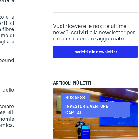
o e la
ri) ci
Vuoi ricevere le nostre ultime
n fibre
news? Iscriviti alla newsletter per
amo di
rimanere sempre aggiornato
glia a
Iscriviti alla newsletter
ARTICOLI PIÙ LETTI
 dello
BUSINESS
colare
INVESTOR E VENTURE
me di
CAPITAL
onomia
emica.