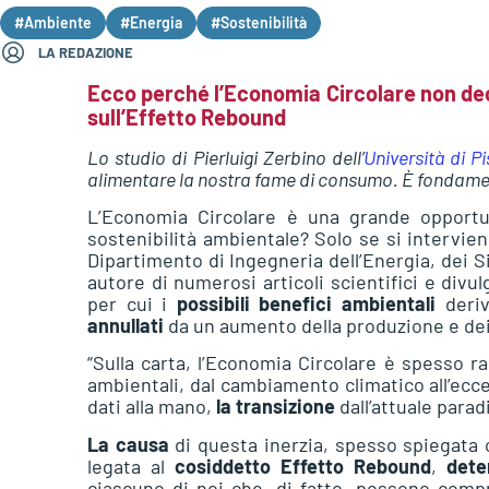
#Ambiente
#Energia
#Sostenibilità
LA REDAZIONE
Ecco perché l’Economia Circolare non decol
sull’Effetto Rebound
Lo studio di Pierluigi Zerbino dell’
Università di P
alimentare la nostra fame di consumo. È fondame
L’Economia Circolare è una grande opportu
sostenibilità ambientale? Solo se si interviene 
Dipartimento di Ingegneria dell’Energia, dei Si
autore di numerosi articoli scientifici e divu
per cui i
possibili benefici ambientali
deriv
annullati
da un aumento della produzione e de
“Sulla carta, l’Economia Circolare è spesso r
ambientali, dal cambiamento climatico all’ec
dati alla mano,
la transizione
dall’attuale para
La causa
di questa inerzia, spesso spiegata 
legata al
cosiddetto Effetto Rebound
,
dete
ciascuno di noi che, di fatto, possono compr