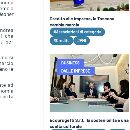
onomia
sieme a
leaner
Credito alle imprese, la Toscana
cambia marcia
Andrea
#Associazioni di categoria
di che
#Credito
#PMI
ti per
und si
mercio
BUSINESS
ano le
DALLE IMPRESE
nte ad
onomia
olarità
Ecoprogetti S.r.l.: la sostenibilità è una
scelta culturale