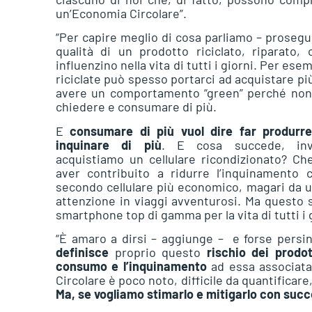
un’Economia Circolare”.
“Per capire meglio di cosa parliamo – prosegu
qualità di un prodotto riciclato, riparato,
influenzino nella vita di tutti i giorni. Per es
riciclate può spesso portarci ad acquistare pi
avere un comportamento “green” perché non a
chiedere e consumare di più.
E
consumare di più vuol dire far produrre
inquinare di più
. E cosa succede, inv
acquistiamo un cellulare ricondizionato? C
aver contribuito a ridurre l’inquinamento
secondo cellulare più economico, magari da 
attenzione in viaggi avventurosi. Ma questo s
smartphone top di gamma per la vita di tutti i g
“È amaro a dirsi – aggiunge – e forse persi
definisce
proprio questo
rischio dei prodott
consumo
e l’inquinamento
ad essa associata.
Circolare è poco noto, difficile da quantificar
Ma, se vogliamo stimarlo e mitigarlo con suc