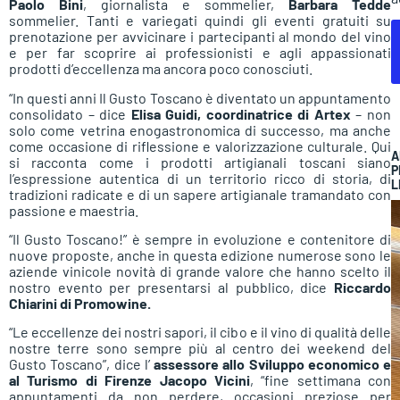
Paolo Bini
, giornalista e sommelier,
Barbara Tedde
sommelier. Tanti e variegati quindi gli eventi gratuiti su
prenotazione per avvicinare i partecipanti al mondo del vino
e per far scoprire ai professionisti e agli appassionati
prodotti d’eccellenza ma ancora poco conosciuti.
“In questi anni Il Gusto Toscano è diventato un appuntamento
consolidato – dice
Elisa Guidi, coordinatrice di Artex
– non
solo come vetrina enogastronomica di successo, ma anche
come occasione di riflessione e valorizzazione culturale. Qui
A
si racconta come i prodotti artigianali toscani siano
P
l’espressione autentica di un territorio ricco di storia, di
L
tradizioni radicate e di un sapere artigianale tramandato con
passione e maestria.
“Il Gusto Toscano!” è sempre in evoluzione e contenitore di
nuove proposte, anche in questa edizione numerose sono le
aziende vinicole novità di grande valore che hanno scelto il
nostro evento per presentarsi al pubblico, dice
Riccardo
Chiarini di Promowine.
“Le eccellenze dei nostri sapori, il cibo e il vino di qualità delle
nostre terre sono sempre più al centro dei weekend del
Gusto Toscano”, dice l’
assessore allo Sviluppo economico e
al Turismo di Firenze Jacopo Vicini
, “fine settimana con
appuntamenti da non perdere, occasioni preziose per