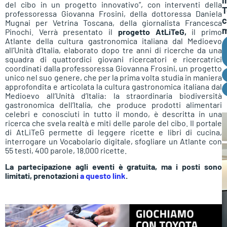
del cibo in un progetto innovativo”, con interventi della
T
professoressa Giovanna Frosini, della dottoressa Daniela
c
Mugnai per Vetrina Toscana, della giornalista Francesca
m
Pinochi. Verrà presentato il
progetto AtLiTeG,
il primo
Atlante della cultura gastronomica italiana dal Medioevo
all’Unità d’Italia, elaborato dopo tre anni di ricerche da una
squadra di quattordici giovani ricercatori e ricercatrici
coordinati dalla professoressa Giovanna Frosini, un progetto
unico nel suo genere, che per la prima volta studia in maniera
approfondita e articolata la cultura gastronomica italiana dal
Medioevo all’Unità d’Italia: la straordinaria biodiversità
gastronomica dell’Italia, che produce prodotti alimentari
celebri e conosciuti in tutto il mondo, è descritta in una
ricerca che svela realtà e miti delle parole del cibo. Il portale
di AtLiTeG permette di leggere ricette e libri di cucina,
interrogare un Vocabolario digitale, sfogliare un Atlante con
55 testi, 400 parole, 18.000 ricette.
La partecipazione agli eventi è gratuita, ma i posti sono
limitati, prenotazioni
a questo link
.