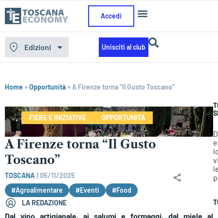
Accedi
Edizioni
Unisciti al club
Home
»
Opportunità
»
A Firenze torna “Il Gusto Toscano”
T
S
FIERE E INIZIATIVE
OPPORTUNITÀ
D
A Firenze torna “Il Gusto
e
l
Toscano”
v
l
TOSCANA
|
05/11/2025
p
#Agroalimentare
#Eventi
#Food
T
LA REDAZIONE
Dal vino artigianale, ai salumi e formaggi, dal miele al