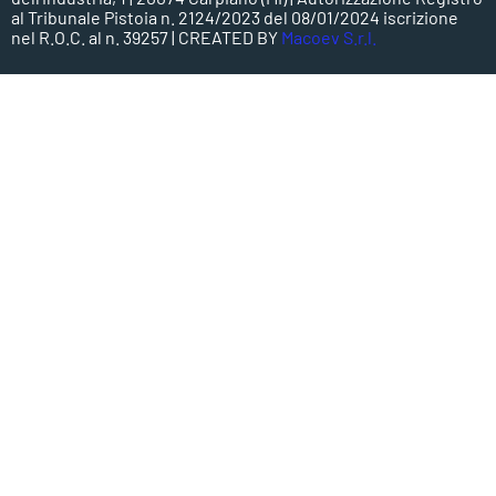
al Tribunale Pistoia n. 2124/2023 del 08/01/2024 iscrizione
nel R.O.C. al n. 39257 | CREATED BY
Macoev S.r.l.