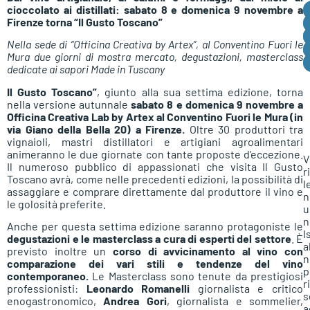
cioccolato ai distillati: sabato 8 e domenica 9 novembre a
Firenze torna “Il Gusto Toscano”
Nella sede di “Officina Creativa by Artex”, al Conventino Fuori le
Mura due giorni di mostra mercato, degustazioni, masterclass
dedicate ai sapori Made in Tuscany
Il Gusto Toscano”
, giunto alla sua settima edizione, torna
nella versione autunnale
sabato 8 e domenica 9 novembre a
Officina Creativa Lab by Artex al Conventino Fuori le Mura (in
via Giano della Bella 20) a Firenze.
Oltre 30 produttori tra
vignaioli, mastri distillatori e artigiani agroalimentari
animeranno le due giornate con tante proposte d’eccezione.
V
Il numeroso pubblico di appassionati che visita Il Gusto
r
Toscano avrà, come nelle precedenti edizioni, la possibilità di
l
assaggiare e comprare direttamente dal produttore il vino e
n
le golosità preferite.
u
n
Anche per questa settima edizione saranno protagoniste le
I
degustazioni e le masterclass a cura di esperti del settore
. È
a
previsto inoltre un
corso di avvicinamento al vino con
n
comparazione dei vari stili e tendenze del vino
p
contemporaneo.
Le Masterclass sono tenute da prestigiosi
r
professionisti:
Leonardo Romanelli
giornalista e critico
s
enogastronomico,
Andrea Gori
, giornalista e sommelier,
a