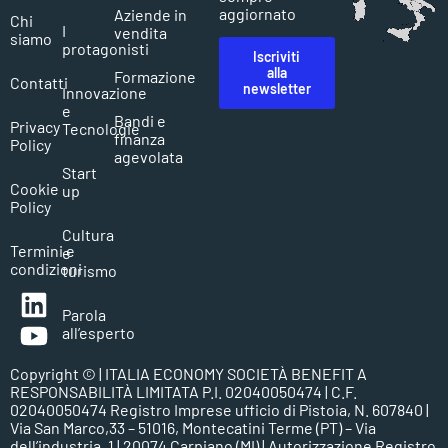
aggiornato
Aziende in
Chi
I
vendita
siamo
protagonisti
Iscriviti
alla
Formazione
Contatti
newsletter
Innovazione
e
Bandi e
Privacy
Tecnologie
finanza
Policy
agevolata
Start
Cookie
up
Policy
Cultura
Termini e
e
condizioni
turismo
Parola
all’esperto
Copyright ©
| ITALIA ECONOMY SOCIETÀ BENEFIT A
RESPONSABILITÀ LIMITATA P.I. 02040050474 | C.F.
02040050474 Registro Imprese ufficio di Pistoia, N. 607840 |
Via San Marco,33 – 51016, Montecatini Terme (PT) – Via
dell’industria, 1 | 20074 Carpiano (MI) | Autorizzazione Registro