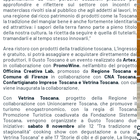
approfondire e riflettere sul settore con incontri e
masterclass rivolti sia al pubblico che agli addetti ai lavori. In
una regione dal ricco patrimonio di prodotti come la Toscana
la tradizione del mangiar bene è anche fortemente identitaria
ed attrattiva: i sapori della terra fanno parte a pieno titolo
della nostra cultura, la ricetta da seguire è quella di tutelarli,
tramandarli e al tempo stesso innovarli.”
Area ristoro con prodotti della tradizione toscana. L’ingresso
è gratuito, si potrà assaggiare e acquistare direttamente dai
produttori. Il Gusto Toscano è un evento realizzato da
Artex,
in collaborazione con
PromoWine
, nell’ambito del progetto
Officina Creativa Lab,
promosso da
Regione Toscana e
Comune di Firenze
in collaborazione con
CNA Toscana,
Confartigianato Imprese Toscana e Vetrina Toscana
, con cui
viene inaugurata la collaborazione.
Con
Vetrina Toscana
, progetto della Regione in
collaborazione con Unioncamere Toscana, che promuove il
turismo enogastronomico, con la regia di Toscana
Promozione Turistica coadiuvata da Fondazione Sistema
Toscana, vengono organizzate a Gusto Toscano due
iniziative:
sabato 8 novembre
alle 12 “Tra tradizione e
C
stagionalità” cooking show con degustazione a cura di
a
Vetrina Toscana” e alle 17 “Storie di cibi e di parole. La lingua
i