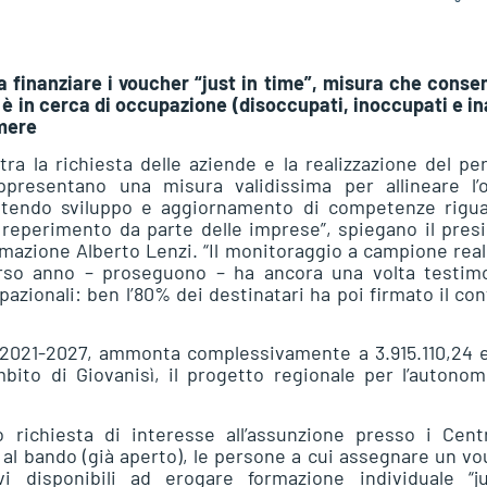
a finanziare i voucher “just in time”, misura che conse
 è in cerca di occupazione (disoccupati, inoccupati e ina
umere
ra la richiesta delle aziende e la realizzazione del pe
ppresentano una misura validissima per allineare l’o
antendo sviluppo e aggiornamento di competenze rigu
i reperimento da parte delle imprese”, spiegano il pres
ormazione Alberto Lenzi. “Il monitoraggio a campione real
orso anno – proseguono – ha ancora una volta testim
upazionali: ben l’80% dei destinatari ha poi firmato il co
+ 2021-2027, ammonta complessivamente a 3.915.110,24 e
bito di Giovanisì, il progetto regionale per l’autonom
ichiesta di interesse all’assunzione presso i Cent
ti al bando (già aperto), le persone a cui assegnare un vo
i disponibili ad erogare formazione individuale “j