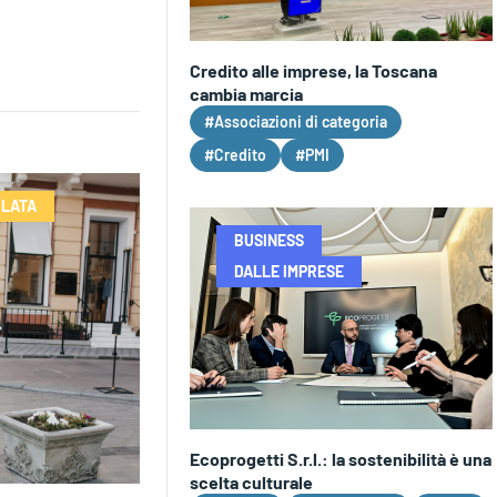
Credito alle imprese, la Toscana
cambia marcia
#Associazioni di categoria
#Credito
#PMI
OLATA
BUSINESS
DALLE IMPRESE
Ecoprogetti S.r.l.: la sostenibilità è una
scelta culturale