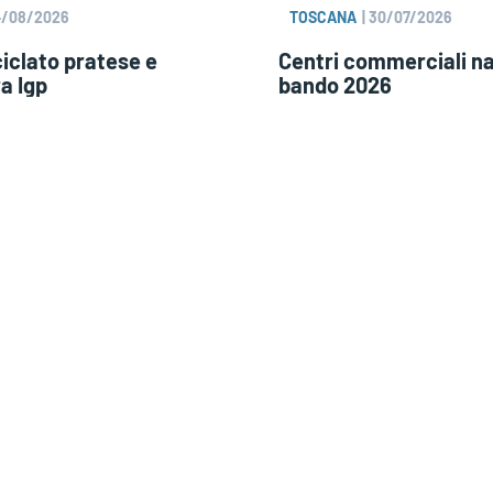
4/08/2026
TOSCANA
|
30/07/2026
ciclato pratese e
Centri commerciali nat
a Igp
bando 2026