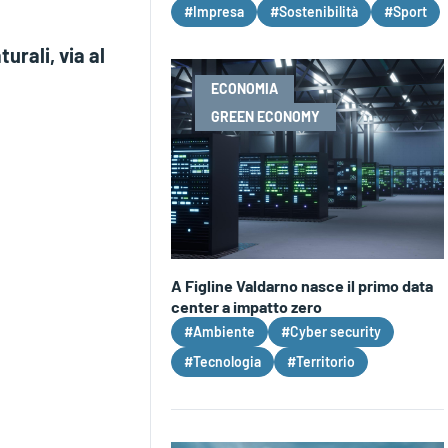
#Impresa
#Sostenibilità
#Sport
urali, via al
ECONOMIA
GREEN ECONOMY
A Figline Valdarno nasce il primo data
center a impatto zero
#Ambiente
#Cyber security
#Tecnologia
#Territorio