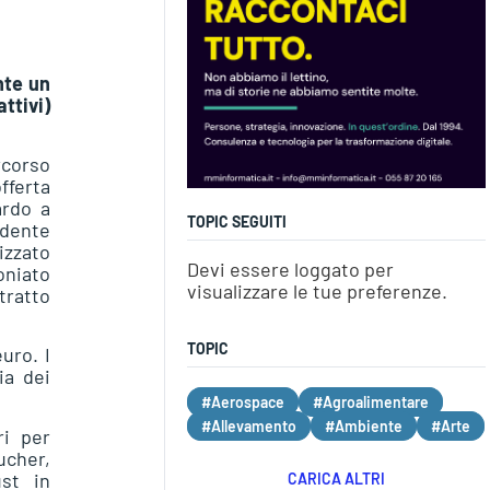
nte un
ttivi)
rcorso
fferta
ardo a
TOPIC SEGUITI
idente
izzato
Devi essere loggato per
oniato
visualizzare le tue preferenze.
ntratto
TOPIC
uro. I
ia dei
#Aerospace
#Agroalimentare
#Allevamento
#Ambiente
#Arte
ri per
ucher,
ust in
CARICA ALTRI