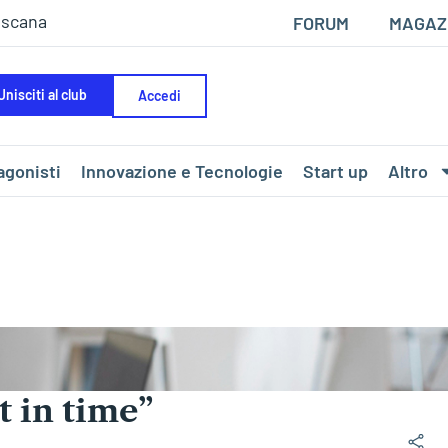
oscana
FORUM
MAGAZ
Unisciti al club
Accedi
agonisti
Innovazione e Tecnologie
Start up
Altro
t in time”