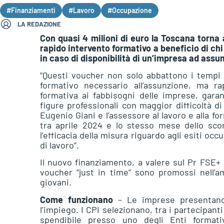
#Finanziamenti
#Lavoro
#Occupazione
LA REDAZIONE
Con quasi 4 milioni di euro la Toscana torna 
rapido intervento formativo a beneficio di chi
in caso di disponibilità di un’impresa ad ass
“Questi voucher non solo abbattono i tempi t
formativo necessario all’assunzione, ma ra
formativa ai fabbisogni delle imprese, gar
figure professionali con maggior difficoltà d
Eugenio Giani e l’assessore al lavoro e alla f
tra aprile 2024 e lo stesso mese dello sc
l’efficacia della misura riguardo agli esiti occ
di lavoro”.
Il nuovo finanziamento, a valere sul Pr FSE
voucher “just in time” sono promossi nell’am
giovani.
Come funzionano
– Le imprese presentano r
l’impiego. I CPI selezionano, tra i partecipan
spendibile presso uno degli Enti formativ